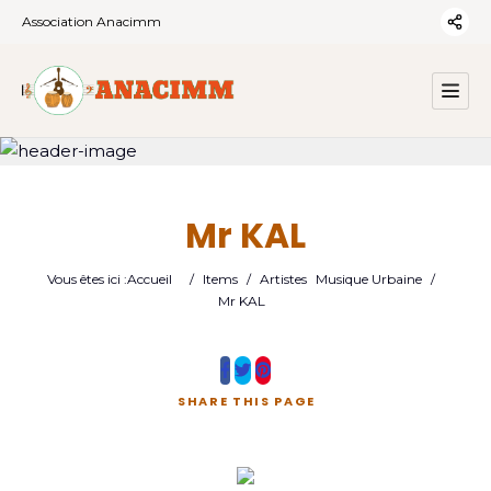
Association Anacimm
Mr KAL
Vous êtes ici :
Accueil
/
Items
/
Artistes
Musique Urbaine
/
Mr KAL
SHARE
THIS PAGE