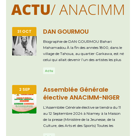
ACTU
/ ANACIMM
DAN GOURMOU
31 OCT
Biographie de DAN GOURMOU Bahari
Mahamadou À la fin des années 1800, dans le
village de Tahoua, au quartier Garkawa, est né
celui qui allait devenir l’un des artistes les plus
célèbres de l’Adar : Bahari Mahamadou,
Actu
connu sous le nom de Dan Gourmou,
violoniste de renommée internationale. Fils de
Mahamadou, un chef chasseur, et de
Assemblée Générale
2 SEP
Habsatou, qui est décédée alors qu’il était
élective ANACIMM-NIGER
encore très jeune, il a été élevé par sa marâtre
Hassiratou, qui lui a prodigué une affection
L’Assemblée Générale élective se tiendra du 11
exceptionnelle. Bien qu’il ait été handicapé, il
au 12 Septembre 2024 à Niamey à la Maison
évoluait avec les enfants de son âge sans
de la presse (Ministère de la Jeunesse, de la
complexe. Il lui arrivait de s’aventurer seul
Culture, des Arts et des Sports) Toutes les
dans la brousse, de grimper aux arbres, de
informations sur l’AG (documents, etc.) vous
jouer de son violon et de chanter. Marié à