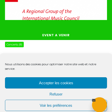
EVENT A VENIR
Concerts
(8)
Nous utilisons des cookies pour optimiser notre site web et notre
service.
© 2020 ANACIMM
Accepter les cookies
Association Nigériennes des Auteurs Compositeurs interprètes et
des Métiers de la Musiques...
Refuser
Webdisign : Aboubacar Lawa - Launac - France
Voir les préférences