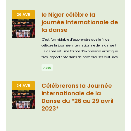
le Niger célèbre la
26 AVR
journée internationale de
la danse
C’est formidable d’apprendre que le Niger
célèbre la journée internationale de la danse !
La danse est une forme d’expression artistique
très importante dans de nombreuses cultures
à travers le monde. Elle peut être utilisée pour
Actu
raconter des histoires, célébrer des événements
importants, exprimer des émotions, et bien
plus encore. La journée internationale de la
Célébrerons la Journée
24 AVR
danse est célébrée chaque année le 29 avril, en
internationale de la
l’honneur de l’anniversaire de Jean-Georges
Noverre, un danseur et chorégraphe français
Danse du *26 au 29 avril
du XVIIIe siècle considéré comme le père de la
2023*
danse moderne. C’est l’occasion de célébrer la
diversité de la danse dans le monde entier et de
sensibiliser les gens à l’importance de cette
forme d’expression artistique. Au Niger, la