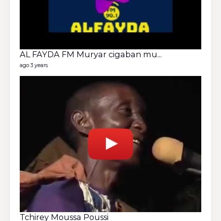
Nige
42 vide
ago 6 y
AL FAYDA FM Muryar cigaban mu...
ago 3 years
Tchirey Moussa Poussi