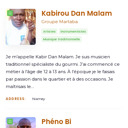
COUNT
5
SORT BY
Date
ORDER
Kabirou Dan Malam
Groupe Martaba
Artistes
Instrumentistes
Musique traditionnelle
Je m’appelle Kabir Dan Malam. Je suis musicien
traditionnel spécialiste du gourmi. J’ai commencé ce
métier à l’âge de 12 à 13 ans. À l’époque je le faisais
par passion dans le quartier et à des occasions. Je
maîtrisais le…
ADDRESS:
Niamey
Phéno Bi