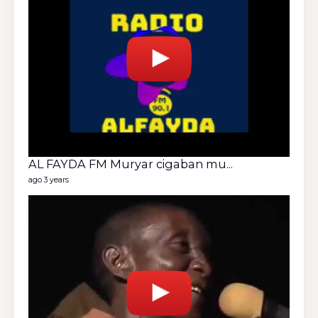
Nige
42 vide
ago 6 y
AL FAYDA FM Muryar cigaban mu...
ago 3 years