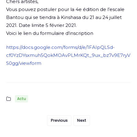
Chers artistes,
Vous pouvez postuler pour la 4e édition de l’escale
Bantou qui se tiendra à Kinshasa du 21 au 24 juillet
2021. Date limite 5 février 2021.
Voici le lien du formulaire d’inscription
https://docs.google.com/forms/d/e/1FAIpQLSd-
cf0YzDYsxmuh5QokMOAvPLMrKQt_9ux_bz7v9E7ryV
S0gg/viewform
Actu
Previous
Next